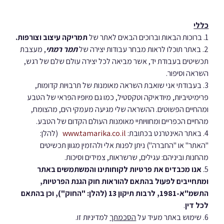
כללי
1. ברוכות הבאות וברוכים הבאים לאתר של 
תמריקה עיצוב וצורפות.
2. באתר תוכלו לראות מבחר עבודות יצירה של 
תמר רמתי
, מעצבת 
תכשיטים בעבודת יד, אשר מביאה לכל יצירה עולם שלם של רגש, 
השראה וסיפור.
3. ​בעבודתי אני שואבת השראה מאומנות של תרבויות קדומות, 
פרימיטיביות, מיודאיקה וטקסטיל, כמו גם מיופיו הפראי של הטבע 
ומהחיים הפשוטים. ההשראה שלי מגיעה מעמקי הים, מהצומח, 
מהחיים הכפריים ומחוויותיי מאומנות העולם הקדום של הטבע.
4. באתר האינטרנט בכתובת: 
www.tamarika.co.il
   (להלן: 
"האתר" או "החברה") ניתן לפנות אלי ולהזמין מגוון תכשיטים 
מהחנות וביניהם: עגילים, שרשראות, צמידים וסיכות.
5. 
אנו מכבדים את פרטיות לקוחותינו והמשתמשים באתר 
ומתחייבים לפעול בהתאם להוראות חוק הגנת הפרטיות, 
התשמ"א-1981, לרבות תיקון 13 (להלן: "החוק"), וכן בהתאם 
לכל דין
.
6. שימוש באתר מעיד על 
הסכמתך
 למדיניות זו.