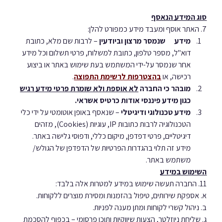
סוג המידע הנאסף
7. האתר אוסף ומעבד מידע כמפורט להלן:
מידע      שנמסר מרצון וביודעין
 – לרבות שם מלא, כתובת 
דוא"ל, מספר טלפון, כתובת למשלוח, פרטי תשלום וכל מידע 
אחר שנמסר על-ידי המשתמש בעת שימוש באתר או ביצוע 
רכישה, או 
בהצטרפות לרשימת התפוצה
.
מובהר כי החברה 
לא אוספת ולא שומרת פרטי מידע רגיש
כגון מידע פיננסי אודות כרטיס אשראי.
מידע טכנולוגי ודיגיטלי
 – שנאסף באופן אוטומטי על ידי כלי 
הטכנולוגיה לרבות כתובות IP, עוגיות (Cookies), מזהים 
דיגיטליים, פרטי דפדפן, מיקום כללי, ודפוסי גלישה באתר. 
מידע זה תלוי בהגדרות הפרטיות של הדפדפן של הגולש/ 
משתמש באתר.
השימוש במידע
11. החברה תעשה שימוש במידע למטרות אלה בלבד:
א. אספקת שירותים, טיפול בהזמנות ומסירת מוצרים ללקוחות.
ב. ניהול קשרי לקוחות ומתן מענה לפניות.
ג. שליחת ניוזלטר, הצעות שיווקיות ותוכן פרסומי – בכפוף להסכמת 