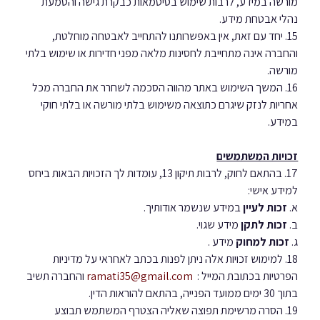
מורשה במידע, לרבות שימוש בסיסמאות כבקרת גישה והטמעת 
נהלי אבטחת מידע.
15. יחד עם זאת, אין באפשרותנו להתחייב לאבטחה מוחלטת, 
והחברה אינה מתחייבת לחסינות מלאה מפני חדירות או שימוש בלתי 
מורשה.
16. המשך השימוש באתר מהווה הסכמה לשחרר את החברה מכל 
אחריות לנזק שיגרם כתוצאה משימוש בלתי מורשה או בלתי חוקי 
במידע.
זכויות המשתמשים
17. בהתאם לחוק, לרבות תיקון 13, עומדות לך הזכויות הבאות ביחס 
למידע אישי:
א. 
זכות לעיין
 במידע שנשמר אודותיך.
ב. 
זכות לתקן
 מידע שגוי.
ג. 
זכות למחוק
 מידע .
18. למימוש זכויות אלה ניתן לפנות בכתב לאחראי על מדיניות 
הפרטיות בכתובת המייל :  
ramati35@gmail.com
 והחברה תשיב 
בתוך 30 ימים ממועד הפנייה, בהתאם להוראות הדין.
19. הסרה מרשימת תפוצה שאליה הצטרף המשתמש תבוצע 